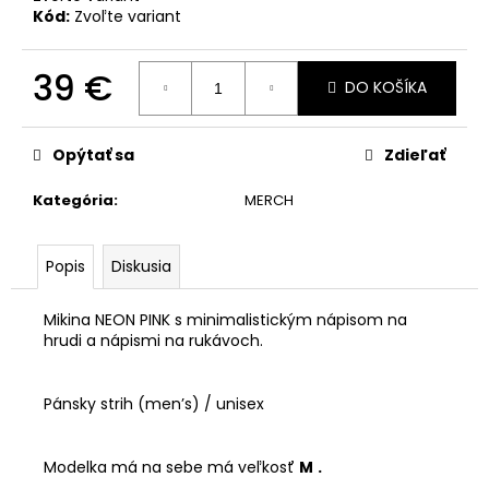
č
Kód:
Zvoľte variant
a
m
e
39 €
DO KOŠÍKA
Jednotková
cena:
HOODIE
Opýtať sa
Zdieľať
MORDOR
KLASIK
-
Kategória
:
MERCH
BABY
PINK
39
Popis
Diskusia
€
Mikina NEON PINK s minimalistickým nápisom na
hrudi a nápismi na rukávoch.
Pánsky strih (men’s) / unisex
Modelka má na sebe má veľkosť
M
.