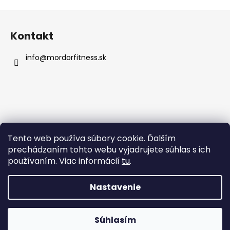
Z
á
Kontakt
p
ä
info
@
mordorfitness.sk
t
i
e
Informácie pre vás
Tento web používa súbory cookie. Ďalším
prechádzaním tohto webu vyjadrujete súhlas s ich
Obchodné podmienky
používaním. Viac informácií
tu
.
Podmienky ochrany osobných údajov
Nastavenie
Vytvoril Shoptet
Súhlasím
Copyright 2026
Mordor Fitness
. Všetky práva vyhradené.