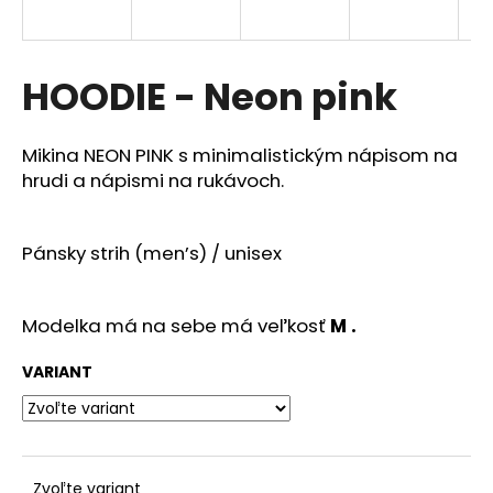
á
j
s
HOODIE - Neon pink
ť
?
Mikina NEON PINK s minimalistickým nápisom na
hrudi a nápismi na rukávoch.
Pánsky strih (men’s) / unisex
HĽADAŤ
Modelka má na sebe má veľkosť
M
.
O
d
VARIANT
p
o
r
ú
Zvoľte variant